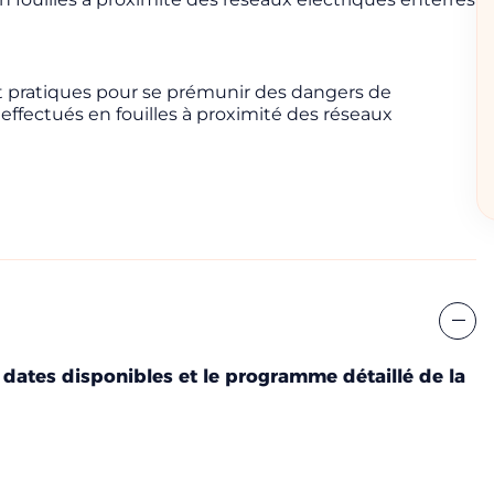
 une session
t pratiques pour se prémunir des dangers de
s effectués en fouilles à proximité des réseaux
Nom
Numéro de téléphone
 dates disponibles et le programme détaillé de la