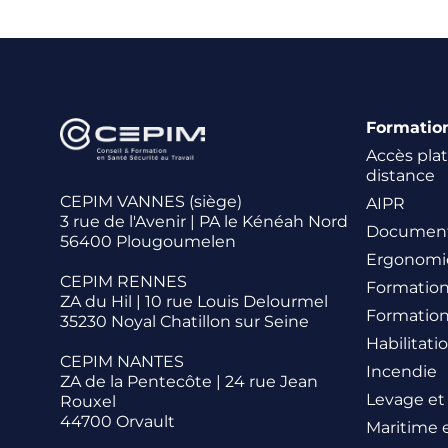
Formatio
Accès pla
distance
CEPIM VANNES (siège)
AIPR
3 rue de l'Avenir | PA le Kénéah Nord
Document
56400 Plougoumelen
Ergonomie
CEPIM RENNES
Formation
ZA du Hil | 10 rue Louis Delourmel
Formatio
35230 Noyal Chatillon sur Seine
Habilitati
CEPIM NANTES
Incendie
ZA de la Pentecôte | 24 rue Jean
Levage et
Rouxel
44700 Orvault
Maritime 