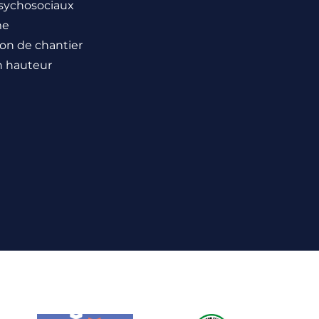
sychosociaux
me
ion de chantier
n hauteur