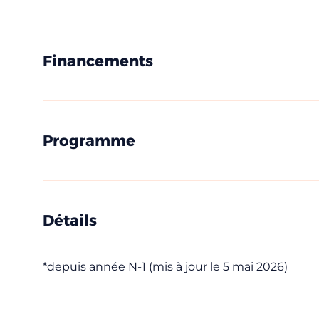
Financements
Une que
Appele
CEPIM utilise vos donn
consultez notre politi
Programme
Détails
*depuis année N-1 (mis à jour le 5 mai 2026)