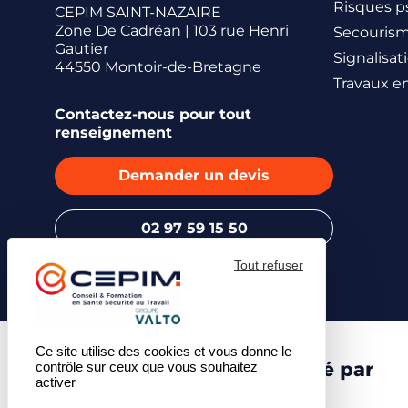
Risques p
CEPIM SAINT-NAZAIRE
Zone De Cadréan | 103 rue Henri
Secouris
Gautier
Signalisat
44550 Montoir-de-Bretagne
Travaux e
Contactez-nous pour tout
renseignement
Demander un devis
02 97 59 15 50
Tout refuser
Ce site utilise des cookies et vous donne le
Centre de formation certifié par
contrôle sur ceux que vous souhaitez
activer