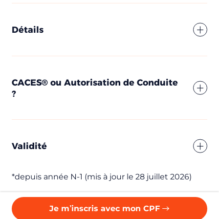
Une question ?
Détails
Appelez au
02 97 59 15 50
CEPIM utilise vos données pour répondre à votre demande et,
avec votre accord, vous adresser ses offres. Pour en savoir plus,
consultez notre politique de confidentialité.
CACES® ou Autorisation de Conduite
?
Validité
*depuis année N-1 (mis à jour le 28 juillet 2026)
Je m’inscris avec mon CPF