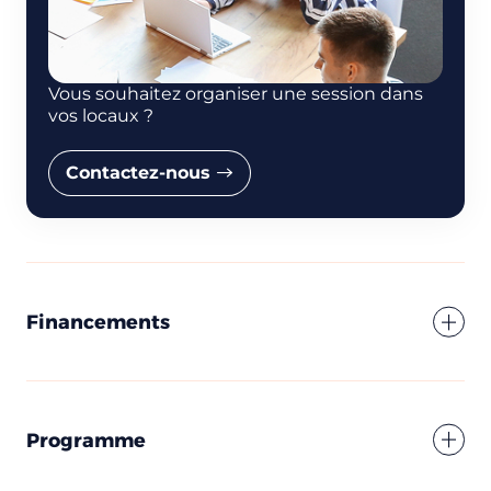
Nom
Vous souhaitez organiser une session dans
vos locaux ?
Adresse e-mail
Contactez-nous
Numéro de téléphone
Financements
Votre message
Programme
Réserver