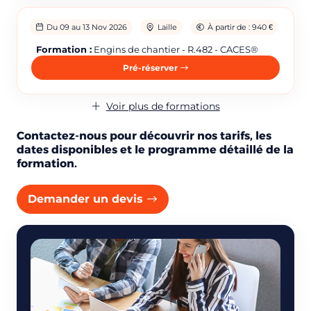
Du 09 au 13 Nov 2026
Laille
À partir de : 940 €
Formation :
Engins de chantier - R.482 - CACES®
Pré-réserver
Voir plus de formations
Contactez-nous pour découvrir nos tarifs, les
dates disponibles et le programme détaillé de la
formation.
Réserver une session
Demander un devis
Vous êtes
Prénom